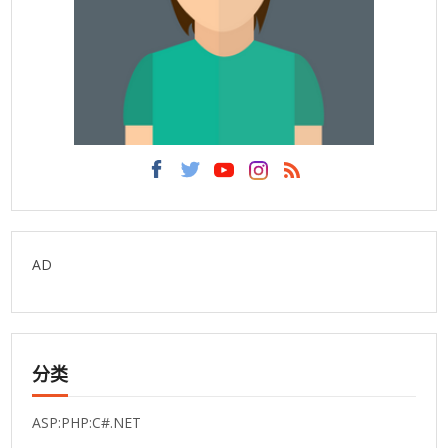
AD
分类
ASP:PHP:C#.NET