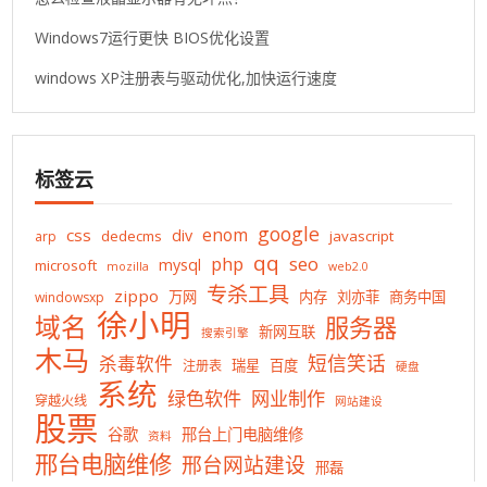
Windows7运行更快 BIOS优化设置
windows XP注册表与驱动优化,加快运行速度
标签云
google
enom
css
div
dedecms
javascript
arp
qq
php
seo
mysql
microsoft
mozilla
web2.0
专杀工具
zippo
万网
内存
刘亦菲
商务中国
windowsxp
徐小明
域名
服务器
新网互联
搜索引擎
木马
短信笑话
杀毒软件
瑞星
百度
注册表
硬盘
系统
绿色软件
网业制作
穿越火线
网站建设
股票
谷歌
邢台上门电脑维修
资料
邢台电脑维修
邢台网站建设
邢磊