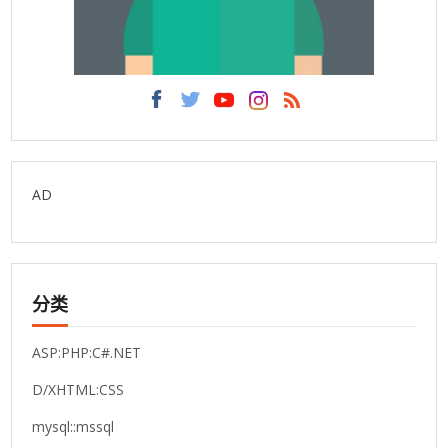
AD
分类
ASP:PHP:C#.NET
D/XHTML:CSS
mysql::mssql