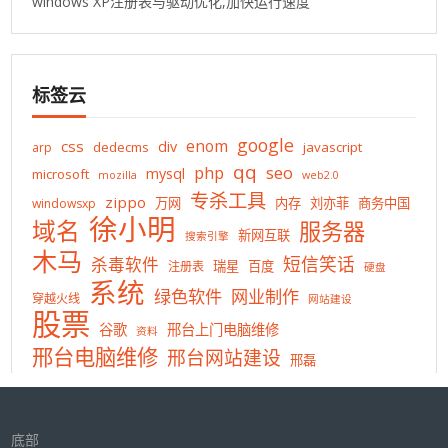
windows XP注册表与驱动优化,加快运行速度
标签云
google
enom
css
div
dedecms
javascript
arp
qq
php
seo
mysql
microsoft
mozilla
web2.0
专杀工具
zippo
万网
内存
刘亦菲
商务中国
windowsxp
徐小明
域名
服务器
新网互联
搜索引擎
木马
短信笑话
杀毒软件
瑞星
百度
注册表
硬盘
系统
绿色软件
网业制作
穿越火线
网站建设
股票
谷歌
邢台上门电脑维修
资料
邢台电脑维修
邢台网站建设
邢磊
底部