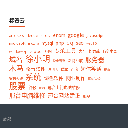
标签云
google
enom
css
div
dedecms
javascript
arp
qq
php
seo
mysql
microsoft
mozilla
web2.0
专杀工具
zippo
万网
内存
刘亦菲
商务中国
windowsxp
徐小明
域名
服务器
新网互联
搜索引擎
木马
短信笑话
杀毒软件
瑞星
百度
注册表
硬盘
系统
绿色软件
网业制作
穿越火线
网站建设
股票
谷歌
邢台上门电脑维修
资料
邢台电脑维修
邢台网站建设
邢磊
底部