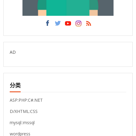
AD
分类
ASP:PHP:C#.NET
D/XHTML:CSS
mysql::mssql
wordpress