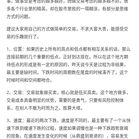
事，做事业是考虑的越多越好，而做交易考虑的越多越不好。很
多各个行业里的精英，却在股市里败的一塌糊涂，有部分是思维
方式的问题。
建议大家用自己的方式做简单的交易，不求大富大贵，能感受交
易的乐趣就行了。
1、位置：如果历史上所有的高点和低点都有相互关系的话，那么
连接前期的几个重要的低点，正好到达现在。所以在这个地方期
待低点的形成是有一定的原因的，昨天说今天是过程为非结果，
最主要是缺时间，下跌时间的周期数在尾盘的时候凑齐了，这个
时候时间和空间都吻合。
2、交易：交易就象做买卖，核心就是低买高卖。这个地方做多，
交易成本具备明显的优势，需要的是勇气，只要有风险控制体
系，在别人不敢为时而为之，胜算大增。
3、速度：最近的两次下跌，速度是不同的，最主要有了一个从快
速下跌到缓速下跌的过程，速度如果调慢也是一种下跌趋势衰竭
的现象。在速度发生变化的时候（从鼎盛到衰退的），容易发生