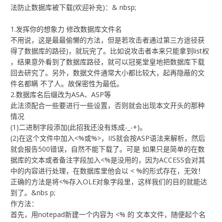
法防止数据库被下载(欢迎补充)：& nbsp;
1.发挥你的想象力 修改数据库文件名
不用说，这是最最偷懒的方法，但是若攻击者通过第三方途径获
得了数据库的路径)，就玩完了。比如说攻击者本来只能拿到list权
，结果意外看到了数据库路径，就可以冠冕堂皇地把数据库下载
回去研究了。另外，数据文件通常大小都比较大，起再隐蔽的文
件名都瞒 不了人。故保密性为最低。
2.数据库名后缀改为ASA、ASP等
此法须配合一些要进行一些设置，否则就会出现本文开头的那种
情况
(1)二进制字段添加(此招我还没有炼成-_-+)。
(2)在这个文件中加入<%或%>，IIS就会按ASP语法来解析，然后
就会报告500错误，自然不能下载了。可是 如果只是简单的在数
据库的文本或者备注字段加入<%是没用的，因为ACCESS会对其
中的内容进行处理，在数据库里他会以 < %的形式存在，无效！
正确的方法是将<%存入OLE对象字段里，这样我们的目的就能达
到了。&nbs p;
作方法：
首先，用notepad新建一个内容为 <% 的 文本文件，随便起个名