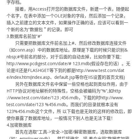
字存档。
接着，用Access打开您的数据库文件，新建一个表，随便起
个名字，在表中添加一个OLE对象的字段，然后添加一个记录，
插入之前建立的文本文件，如果操作正确的话，应该可以看到一
个新的名为”数据包＂的记录。即可
3.数据库名前加”#”
只需要把数据库文件前名加上#、然后修改数据库连接文件
（如conn.asp）中的数据库地址。原理是下载的时候只能识别&
nbsp;#号前名的部分，对于后面的自动去掉，比如你要下载：
http://www.pcdigest.com/date/# 123.mdb(假设存在的话）。无
论是IE还是FLASHGET等下到的都是http://www.test.com/dat
e/index.htm(index.asp、default.jsp等你在IIS设置的首页文档)
另外在数据库文件名中保留一些空格也起到类似作用，由于
HTTP协议对地址解析的特殊性，空格会被编码为”%”,如http
://www.test.com/date/123 ;456.mdb，下载的时http://www.
test.com/date/123 %456.mdb。而我们的目录就根本没有
123%456.mdb这个文件，所 以下载也是无效的这样的修改后，即
使你暴露了数据库地址，一般情况下别人也是无法下载！
4.加密数据库
首先在选取”工具->安全->加密/解密数据库，选取数据库
（如：employer.mdb），然后接确定，接 着会出现”数据库加密