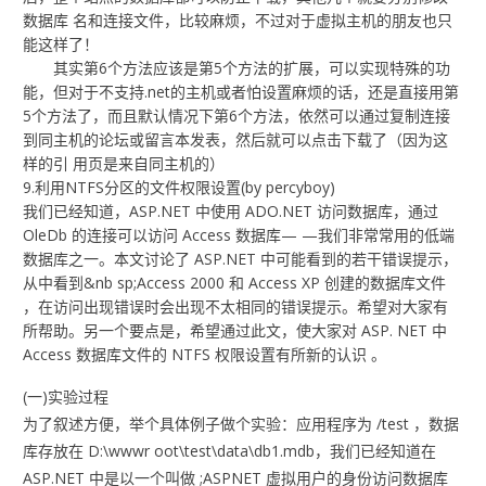
数据库 名和连接文件，比较麻烦，不过对于虚拟主机的朋友也只
能这样了！
其实第6个方法应该是第5个方法的扩展，可以实现特殊的功
能，但对于不支持.net的主机或者怕设置麻烦的话，还是直接用第
5个方法了，而且默认情况下第6个方法，依然可以通过复制连接
到同主机的论坛或留言本发表，然后就可以点击下载了（因为这
样的引 用页是来自同主机的）
9.利用NTFS分区的文件权限设置(by percyboy)
我们已经知道，ASP.NET 中使用 ADO.NET 访问数据库，通过
OleDb 的连接可以访问 Access 数据库— —我们非常常用的低端
数据库之一。本文讨论了 ASP.NET 中可能看到的若干错误提示，
从中看到&nb sp;Access 2000 和 Access XP 创建的数据库文件
，在访问出现错误时会出现不太相同的错误提示。希望对大家有
所帮助。另一个要点是，希望通过此文，使大家对 ASP. NET 中
Access 数据库文件的 NTFS 权限设置有所新的认识 。
(一)实验过程
为了叙述方便，举个具体例子做个实验：应用程序为 /test ，数据
库存放在 D:\wwwr oot\test\data\db1.mdb，我们已经知道在
ASP.NET 中是以一个叫做 ;ASPNET 虚拟用户的身份访问数据库