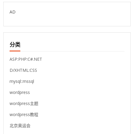
AD
分类
ASP:PHP:C#.NET
D/XHTML:CSS
mysql::mssql
wordpress
wordpress主题
wordpress教程
北京奥运会