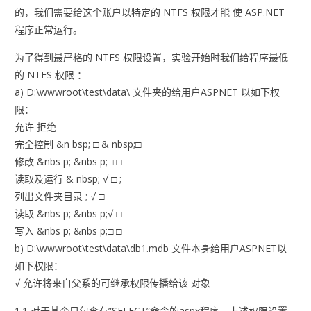
的，我们需要给这个账户以特定的 NTFS 权限才能 使 ASP.NET
程序正常运行。
为了得到最严格的 NTFS 权限设置，实验开始时我们给程序最低
的 NTFS 权限 ：
a) D:\wwwroot\test\data\ 文件夹的给用户ASPNET 以如下权
限：
允许 拒绝
完全控制 &n bsp; □ & nbsp;□
修改 &nbs p; &nbs p;□ □
读取及运行 & nbsp; √ □ ;
列出文件夹目录 ; √ □
读取 &nbs p; &nbs p;√ □
写入 &nbs p; &nbs p;□ □
b) D:\wwwroot\test\data\db1.mdb 文件本身给用户ASPNET以
如下权限：
√ 允许将来自父系的可继承权限传播给该 对象
1.1 对于某个只包含有”SELECT”命令的aspx程序，上述权限设置