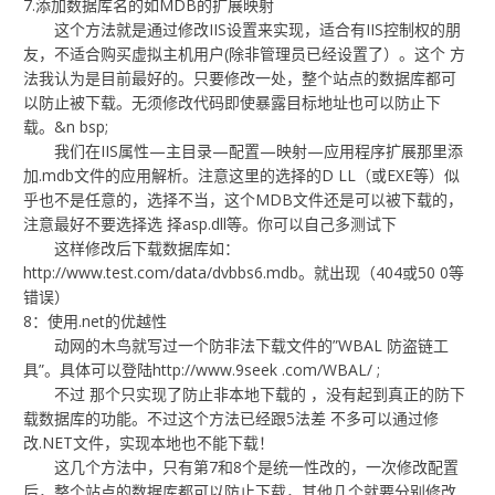
7.添加数据库名的如MDB的扩展映射
这个方法就是通过修改IIS设置来实现，适合有IIS控制权的朋
友，不适合购买虚拟主机用户(除非管理员已经设置了）。这个 方
法我认为是目前最好的。只要修改一处，整个站点的数据库都可
以防止被下载。无须修改代码即使暴露目标地址也可以防止下
载。&n bsp;
我们在IIS属性—主目录—配置—映射—应用程序扩展那里添
加.mdb文件的应用解析。注意这里的选择的D LL（或EXE等）似
乎也不是任意的，选择不当，这个MDB文件还是可以被下载的，
注意最好不要选择选 择asp.dll等。你可以自己多测试下
这样修改后下载数据库如：
http://www.test.com/data/dvbbs6.mdb。就出现（404或50 0等
错误）
8：使用.net的优越性
动网的木鸟就写过一个防非法下载文件的”WBAL 防盗链工
具”。具体可以登陆http://www.9seek .com/WBAL/ ;
不过 那个只实现了防止非本地下载的 ，没有起到真正的防下
载数据库的功能。不过这个方法已经跟5法差 不多可以通过修
改.NET文件，实现本地也不能下载！
这几个方法中，只有第7和8个是统一性改的，一次修改配置
后，整个站点的数据库都可以防止下载，其他几个就要分别修改