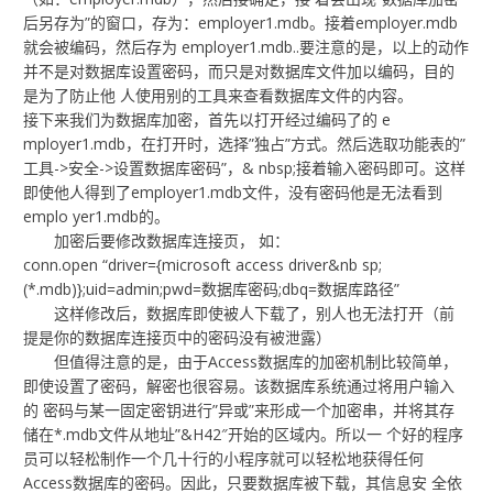
后另存为”的窗口，存为：employer1.mdb。接着employer.mdb
就会被编码，然后存为 employer1.mdb..要注意的是，以上的动作
并不是对数据库设置密码，而只是对数据库文件加以编码，目的
是为了防止他 人使用别的工具来查看数据库文件的内容。
接下来我们为数据库加密，首先以打开经过编码了的 e
mployer1.mdb，在打开时，选择”独占”方式。然后选取功能表的”
工具->安全->设置数据库密码”，& nbsp;接着输入密码即可。这样
即使他人得到了employer1.mdb文件，没有密码他是无法看到
emplo yer1.mdb的。
加密后要修改数据库连接页， 如：
conn.open “driver={microsoft access driver&nb sp;
(*.mdb)};uid=admin;pwd=数据库密码;dbq=数据库路径”
这样修改后，数据库即使被人下载了，别人也无法打开（前
提是你的数据库连接页中的密码没有被泄露）
但值得注意的是，由于Access数据库的加密机制比较简单，
即使设置了密码，解密也很容易。该数据库系统通过将用户输入
的 密码与某一固定密钥进行”异或”来形成一个加密串，并将其存
储在*.mdb文件从地址”&H42″开始的区域内。所以一 个好的程序
员可以轻松制作一个几十行的小程序就可以轻松地获得任何
Access数据库的密码。因此，只要数据库被下载，其信息安 全依