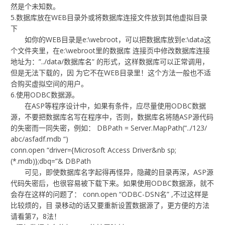
然是个未知数。
5.数据库放在WEB目录外或将数据库连接文件放到其他虚拟目录
下
如你的WEB目录是e:\webroot，可以把数据库放到e:\data这
个文件夹里，在e:\webroot里的数据库 连接页中修改数据库连接
地址为：”../data/数据库名” 的形式，这样数据库可以正常调用，
但是无法下载的，因 为它不在WEB目录里！这个方法一般也不适
合购买虚拟空间的用户。
6.使用ODBC数据源。
在ASP等程序设计中，如果有条件，应尽量使用ODBC数据
源，不要把数据库名写在程序中，否则，数据库名将随ASP源代码
的失密而一同失密，例如： DBPath = Server.MapPath(“../123/
abc/asfadf.mdb “)
conn.open “driver={Microsoft Access Driver&nb sp;
(*.mdb)};dbq=”& DBPath
可见，即使数据库名字起得再怪异，隐藏的目录再深，ASP源
代码失密后，也很容易被下载下来。如果使用ODBC数据源，就不
会存在这样的问题了： conn.open “ODBC-DSN名” ,不过这样是
比较烦的，目 录移动的话又要重新设置数据源了，更方便的方法
请看第7，8法！