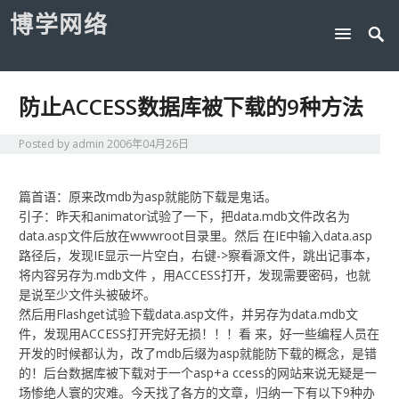
博学网络
防止ACCESS数据库被下载的9种方法
Posted by
admin
2006年04月26日
篇首语：原来改mdb为asp就能防下载是鬼话。
引子：昨天和animator试验了一下，把data.mdb文件改名为
data.asp文件后放在wwwroot目录里。然后 在IE中输入data.asp
路径后，发现IE显示一片空白，右键->察看源文件，跳出记事本，
将内容另存为.mdb文件 ，用ACCESS打开，发现需要密码，也就
是说至少文件头被破坏。
然后用Flashget试验下载data.asp文件，并另存为data.mdb文
件，发现用ACCESS打开完好无损！！！看 来，好一些编程人员在
开发的时候都认为，改了mdb后缀为asp就能防下载的概念，是错
的！后台数据库被下载对于一个asp+a ccess的网站来说无疑是一
场惨绝人寰的灾难。今天找了各方的文章，归纳一下有以下9种办