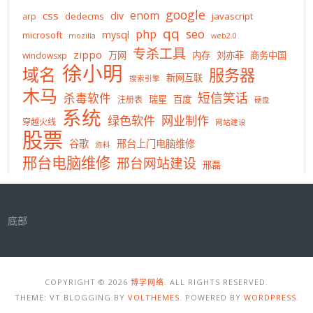
google
enom
css
div
dedecms
javascript
arp
qq
php
seo
mysql
microsoft
mozilla
web2.0
专杀工具
zippo
万网
内存
刘亦菲
商务中国
windowsxp
徐小明
域名
服务器
新网互联
搜索引擎
木马
短信笑话
杀毒软件
瑞星
百度
注册表
硬盘
系统
绿色软件
网业制作
穿越火线
网站建设
股票
谷歌
邢台上门电脑维修
资料
邢台电脑维修
邢台网站建设
邢磊
底部
COPYRIGHT © 2026
博学网络
. ALL RIGHTS RESERVED.
THEME: VT BLOGGING BY
VOLTHEMES
. POWERED BY
WORDPRESS
.