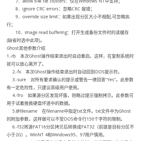
7．allow 64k fat clusters：仅在Windows NT中支持；
8．ignore CRC errors：忽略CRC 报错；
9．override size limit：如果出现分区大小不相配,可忽略执
行；
10．image read buffering：打开生成备份文件时的读缓存
(缺省时选中此项)。
Ghost其他参数介绍
1.-rb 本次Ghost操作结束退出时自动重启。这样，在复制系统时
就可以放心离开了。
2.-fx 本次Ghost操作结束退出时自动回到DOS提示符。
3.-sure 对所有要求确认的提示或警告一律回答“Yes”。此参数
有一定危险性，只建议高级用户使用。
4.-fro 如果源分区发现坏簇，则略过提示强制拷贝。此参数可
用于试着挽救硬盘坏道中的数据。
5.@filename 在filename中指定txt文件。txt文件中为Ghost
的附加参数，这样做可以不受DOS命令行150个字符的限制。
6.-f32将源FAT16分区拷贝后转换成FAT32（前提是目标分区不
小于2G）。WinNT 4和Windows95、97用户慎用。