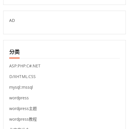
AD
分类
ASP:PHP:C#.NET
D/XHTML:CSS
mysql::mssql
wordpress
wordpress主题
wordpress教程