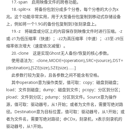
17.-span 启用映像文件的跨卷功能。
18.-split=x 将备份包划分成多个分卷，每个分卷的大小为x
兆。这个功能非常实用，用于大型备份包复制到移动式存储设备
上，例如将一个1.9G的备份包复制到3张刻录盘上。
19.-z 将磁盘或分区上的内容保存到映像文件时进行压缩。-z
或-z1为低压缩率（快速）；-z2为高压缩率（中速）；-z3至-z9压
缩率依次增大（速度依次减慢）。
20.-clone 这是实现Ghost无人备份/恢复的核心参数。
使用语法为：-clone,MODE=(operation),SRC=(source),DST=
(destination),[SZE(size),SZE(size)……]
此参数行较为复杂，且各参数之间不能含有空格。
其中operation意为操作类型，值可取：copy：磁盘到磁盘；
load：文件到磁盘；dump：磁盘到文件；pcopy：分区到分区；
pload：文件到分区；pdump：分区到文件。Source意为操作
源，值可取：驱动器号，从1开始；或者为文件名，需要写绝对路
径。Destination意为目标位置，值可取：驱动器号，从1开始；或
者为文件名，需要写绝对路径；@CDx，刻录机，x表示刻录机的
驱动器号，从1开始。