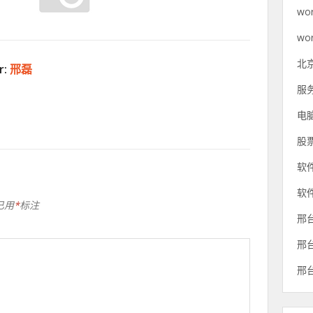
wo
wo
北
r:
邢磊
服
电
股
软
软
已用
*
标注
邢
邢
邢