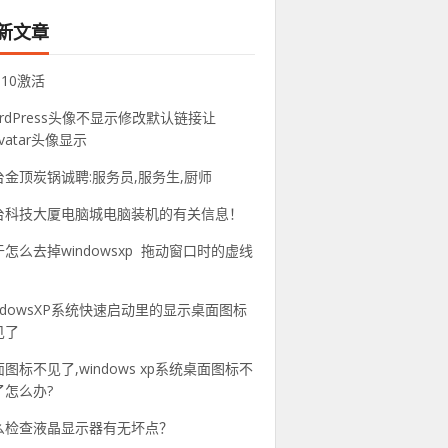
新文章
n10激活
rdPress头像不显示修改默认链接让
avatar头像显示
台金顶炭锅诚聘:服务员,服务生,厨师
台科技大厦电脑城电脑装机的有关信息！
怎么去掉windowsxp 拖动窗口时的虚线
？
indowsXP系统快速启动里的显示桌面图标
见了
图标不见了,windows xp系统桌面图标不
了怎么办?
么检查液晶显示器有无坏点？