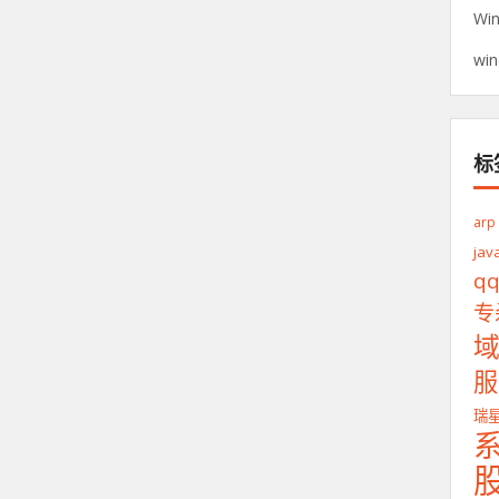
Wi
wi
标
arp
jav
q
专
服
瑞