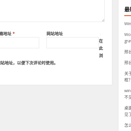
最
Wi
箱地址
*
网站地址
Wo
gr
在
此
邢
浏
邢
网站地址，以便下次评论时使用。
关于
框
w
不
桌面
见
怎