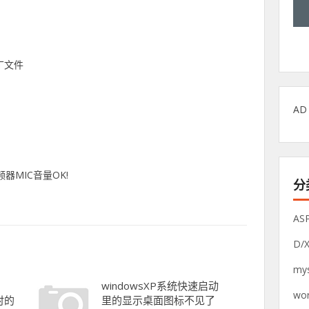
补丁文件
AD
器MIC音量OK!
分
AS
D/
mys
windowsXP系统快速启动
wor
时的
里的显示桌面图标不见了