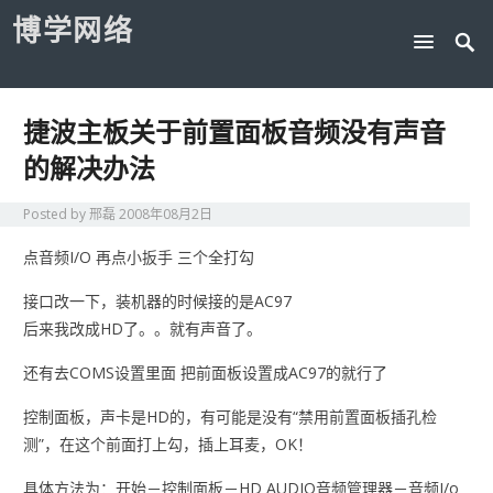
博学网络
捷波主板关于前置面板音频没有声音
的解决办法
Posted by
邢磊
2008年08月2日
点音频I/O 再点小扳手 三个全打勾
接口改一下，装机器的时候接的是AC97
后来我改成HD了。。就有声音了。
还有去COMS设置里面 把前面板设置成AC97的就行了
控制面板，声卡是HD的，有可能是没有“禁用前置面板插孔检
测”，在这个前面打上勾，插上耳麦，OK！
具体方法为：
开始－控制面板－HD AUDIO音频管理器－音频I/o