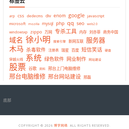
标签云
google
enom
css
div
dedecms
javascript
arp
qq
php
seo
mysql
microsoft
mozilla
web2.0
专杀工具
zippo
万网
内存
刘亦菲
商务中国
windowsxp
徐小明
域名
服务器
新网互联
搜索引擎
木马
短信笑话
杀毒软件
瑞星
百度
注册表
硬盘
系统
绿色软件
网业制作
穿越火线
网站建设
股票
谷歌
邢台上门电脑维修
资料
邢台电脑维修
邢台网站建设
邢磊
底部
COPYRIGHT © 2026
博学网络
. ALL RIGHTS RESERVED.