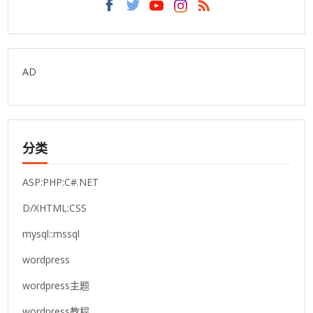
AD
分类
ASP:PHP:C#.NET
D/XHTML:CSS
mysql::mssql
wordpress
wordpress主题
wordpress教程