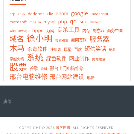
google
enom
css
div
dedecms
javascript
arp
qq
php
seo
mysql
microsoft
mozilla
web2.0
专杀工具
zippo
万网
内存
刘亦菲
商务中国
windowsxp
徐小明
域名
服务器
新网互联
搜索引擎
木马
短信笑话
杀毒软件
瑞星
百度
注册表
硬盘
系统
绿色软件
网业制作
穿越火线
网站建设
股票
谷歌
邢台上门电脑维修
资料
邢台电脑维修
邢台网站建设
邢磊
底部
COPYRIGHT © 2026
博学网络
. ALL RIGHTS RESERVED.