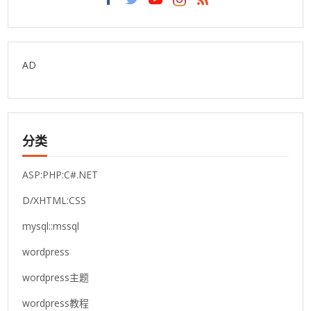
AD
分类
ASP:PHP:C#.NET
D/XHTML:CSS
mysql::mssql
wordpress
wordpress主题
wordpress教程