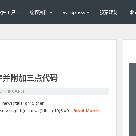
软件工具
编程资料
wordpress
股票理财
北
个字并附加三点代码
SP:PHP:C#.NET
rs_news(“title”))>15 then
se.write(left(rs_news(“title”),10)&#0…
Read More »