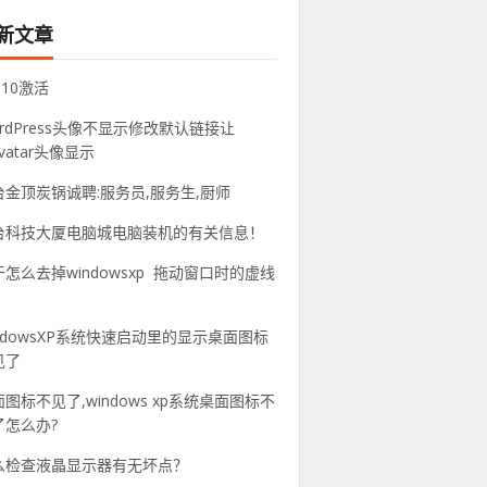
新文章
n10激活
rdPress头像不显示修改默认链接让
avatar头像显示
台金顶炭锅诚聘:服务员,服务生,厨师
台科技大厦电脑城电脑装机的有关信息！
怎么去掉windowsxp 拖动窗口时的虚线
？
indowsXP系统快速启动里的显示桌面图标
见了
图标不见了,windows xp系统桌面图标不
了怎么办?
么检查液晶显示器有无坏点？