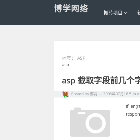
博学网络
搬砖项目
标签：
ASP
asp
asp 截取字段前几
Posted by
邢磊
—
2008年07月16日
in
A
if len(
respon