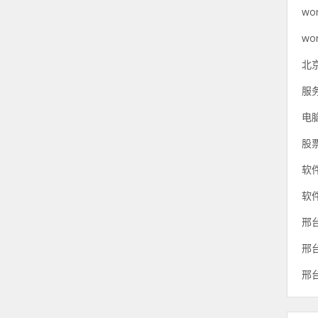
wo
wo
北
服
电
股
软
软
邢
邢
邢