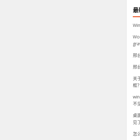
最
Wi
Wo
gr
邢
邢
关于
框
w
不
桌面
见
怎