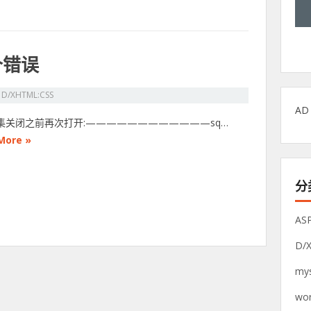
个错误
n
D/XHTML:CSS
AD
录集关闭之前再次打开:————————————sq…
More »
分
AS
D/
mys
wor