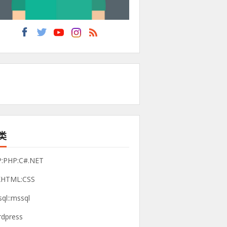
类
P:PHP:C#.NET
XHTML:CSS
ql::mssql
dpress