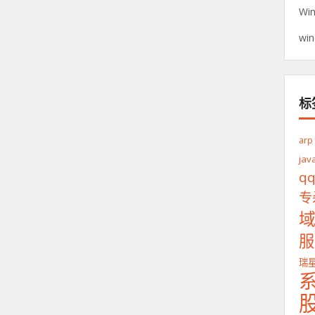
Wi
wi
标
arp
jav
q
专
服
瑞