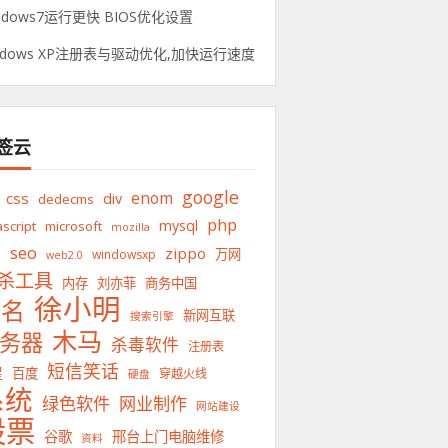
ndows7运行更快 BIOS优化设置
ndows XP注册表与驱动优化,加快运行速度
签云
google
enom
css
div
dedecms
php
mysql
ascript
microsoft
mozilla
q
seo
zippo
万网
windowsxp
web2.0
杀工具
内存
刘亦菲
商务中国
徐小明
域名
新网互联
搜索引擎
木马
务器
杀毒软件
注册表
短信笑话
星
百度
穿越火线
硬盘
系统
绿色软件
网业制作
网站建设
股票
谷歌
邢台上门电脑维修
资料