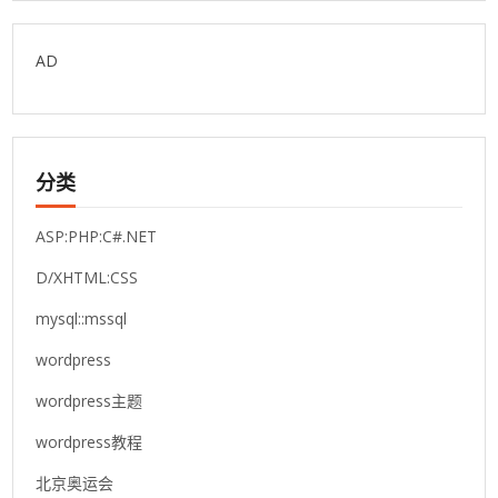
AD
分类
ASP:PHP:C#.NET
D/XHTML:CSS
mysql::mssql
wordpress
wordpress主题
wordpress教程
北京奥运会