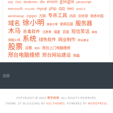
google
enom
css
div
dedecms
javascript
arp
qq
php
seo
mysql
microsoft
mozilla
web2.0
专杀工具
zippo
万网
内存
刘亦菲
商务中国
windowsxp
徐小明
域名
服务器
新网互联
搜索引擎
木马
短信笑话
杀毒软件
瑞星
百度
注册表
硬盘
系统
绿色软件
网业制作
穿越火线
网站建设
股票
谷歌
邢台上门电脑维修
资料
邢台电脑维修
邢台网站建设
邢磊
底部
COPYRIGHT © 2026
博学网络
. ALL RIGHTS RESERVED.
THEME: VT BLOGGING BY
VOLTHEMES
. POWERED BY
WORDPRESS
.