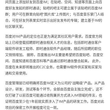
间页面上添加好友到百度IM；在贴吧、空间、知道等页面上向百
度好友发起的即时通话；贴吧的吧主可建立属于该贴吧的百度IM
群；用户可在群里向贴吧“图片库”上传图片；与百度音乐掌门人结
合，可在好友列表里实时显示出好友发布的专辑；建立基于IM的
社区聊天室。
百度对IM产品的定位也正是为满足其社区用户需求。百度官方网
站上已经登载招聘即时通信相关人才的信息，包括即时通信客户
端软件研发工程师、即时通信软件产品经理，随后所招聘的职位
又悄悄增加。 据称，百度推出IM主要是希望把百度贴吧、百度空
间、百度知道和百度百科等产品通过即时通信整合起来。 此外，
百度在未来即将推出的C2C业务，也需要IM软件供买家和买家沟
通和交易使用。
百度管理层已经明确将百度IM定义为公司的“战略级”产品。从产品
设计，研发，测试等各个环节，全部由百度自主独立完成”。这不
仅打破了以前百度可能通过收购兼并方式进入IM领域的传言，也
证明百度至少在1年前就实质涉入了IM产品的研发工作。百度对此
项目的保密工作开展程度可见一斑。