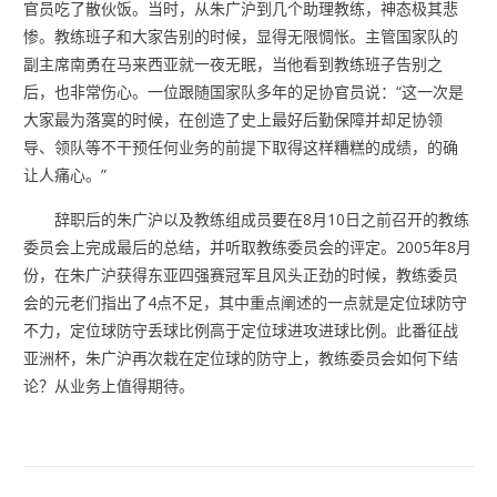
官员吃了散伙饭。当时，从朱广沪到几个助理教练，神态极其悲
惨。教练班子和大家告别的时候，显得无限惆怅。主管国家队的
副主席南勇在马来西亚就一夜无眠，当他看到教练班子告别之
后，也非常伤心。一位跟随国家队多年的足协官员说：“这一次是
大家最为落寞的时候，在创造了史上最好后勤保障并却足协领
导、领队等不干预任何业务的前提下取得这样糟糕的成绩，的确
让人痛心。”
辞职后的朱广沪以及教练组成员要在8月10日之前召开的教练
委员会上完成最后的总结，并听取教练委员会的评定。2005年8月
份，在朱广沪获得东亚四强赛冠军且风头正劲的时候，教练委员
会的元老们指出了4点不足，其中重点阐述的一点就是定位球防守
不力，定位球防守丢球比例高于定位球进攻进球比例。此番征战
亚洲杯，朱广沪再次栽在定位球的防守上，教练委员会如何下结
论？从业务上值得期待。