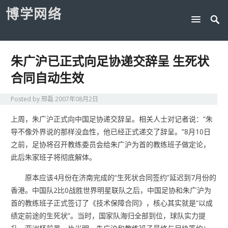
博学网络
朱广沪已正式向足协递交辞呈 生死状
合同自动生效
Posted by
邢磊
2007年08月2日
上周，朱广沪正式向中国足协递交辞呈。相关人士对记者说：“朱
导不像外界说的那样没血性，他已经正式递交了辞呈。”8月10日
之前，足协将召开教练委员会给朱广沪为首的教练班子做定论，
此后朱家班子将彻底解体。
原本应该4月份在济南完成的“生死状合同签约”延迟到7月份的
香港。中国队2比0战胜世界明星联队之后，中国足协和朱广沪为
首的教练班子正式签订了《技术保障合同》，核心其实就是“以成
绩定前途的生死状”。当时，国家队海归全部到位，球队实力提