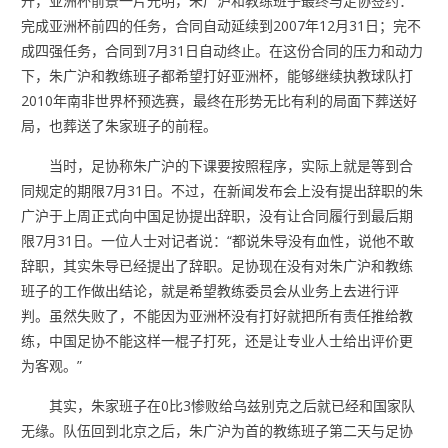
升，亚洲杯前景一片光明，朱广沪和教练班子最终与足协签约：
完成亚洲杯前四的任务，合同自动延续到2007年12月31日；完不
成四强任务，合同到7月31日自动终止。在这份合同的压力和动力
下，朱广沪和教练班子都希望打好亚洲杯，能够继续执教球队打
2010年南非世界杯预选赛，最终在形势无比有利的局面下葬送好
局，也葬送了朱家班子的前程。
当时，足协称朱广沪的下课要按照程序，实际上就是等到合
同规定的期限7月31日。不过，在新闻发布会上没有提出辞职的朱
广沪于上周正式向中国足协提出辞职，没有让合同履行到最后期
限7月31日。一位人士对记者说：“都说朱导没有血性，说他不敢
辞职，其实朱导已经提出了辞职。足协现在没有对朱广沪和教练
班子的工作做出结论，就是希望教练委员会从业务上去进行评
判。虽然失败了，不能因为亚洲杯没有打好就把所有责任推给教
练，中国足协不能这样一棍子打死，还是让专业人士给出评价更
为客观。”
其实，朱家班子在0比3惨败给乌兹别克之后就已经和国家队
无缘。队伍回到北京之后，朱广沪为首的教练班子第二天与足协