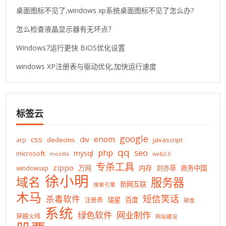
桌面图标不见了,windows xp系统桌面图标不见了怎么办?
怎么检查液晶显示器有无坏点？
Windows7运行更快 BIOS优化设置
windows XP注册表与驱动优化,加快运行速度
标签云
google
enom
css
div
dedecms
javascript
arp
qq
php
seo
mysql
microsoft
mozilla
web2.0
专杀工具
zippo
万网
内存
刘亦菲
商务中国
windowsxp
徐小明
域名
服务器
新网互联
搜索引擎
木马
短信笑话
杀毒软件
瑞星
百度
注册表
硬盘
系统
绿色软件
网业制作
穿越火线
网站建设