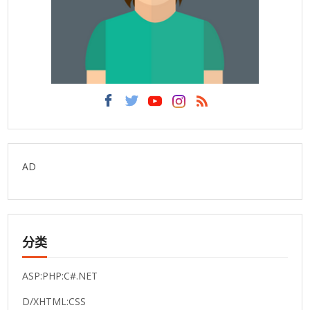
AD
分类
ASP:PHP:C#.NET
D/XHTML:CSS