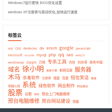
Windows7运行更快 BIOS优化设置
windows XP注册表与驱动优化,加快运行速度
标签云
google
enom
css
div
dedecms
javascript
arp
qq
php
seo
mysql
microsoft
mozilla
web2.0
专杀工具
zippo
万网
内存
刘亦菲
商务中国
windowsxp
徐小明
域名
服务器
新网互联
搜索引擎
木马
短信笑话
杀毒软件
瑞星
百度
注册表
硬盘
系统
绿色软件
网业制作
穿越火线
网站建设
股票
谷歌
邢台上门电脑维修
资料
邢台电脑维修
邢台网站建设
邢磊