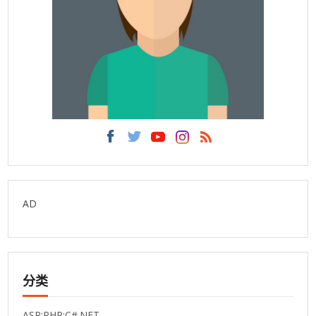
AD
分类
ASP:PHP:C#.NET