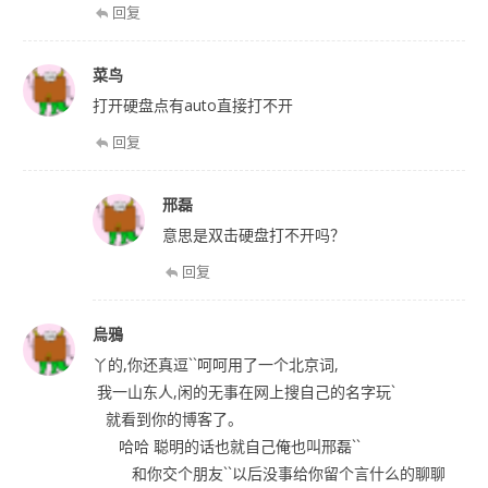
回复
菜鸟
打开硬盘点有auto直接打不开
回复
邢磊
意思是双击硬盘打不开吗？
回复
烏鴉
丫的,你还真逗``呵呵用了一个北京词,
我一山东人,闲的无事在网上搜自己的名字玩`
就看到你的博客了。
哈哈 聪明的话也就自己俺也叫邢磊``
和你交个朋友``以后没事给你留个言什么的聊聊