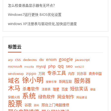
怎么检查液晶显示器有无坏点？
Windows7运行更快 BIOS优化设置
windows XP注册表与驱动优化,加快运行速度
标签云
google
enom
css
div
dedecms
javascript
arp
qq
php
seo
mysql
microsoft
mozilla
web2.0
专杀工具
zippo
万网
内存
刘亦菲
商务中国
windowsxp
徐小明
域名
服务器
新网互联
搜索引擎
木马
短信笑话
杀毒软件
瑞星
百度
注册表
硬盘
系统
绿色软件
网业制作
穿越火线
网站建设
股票
谷歌
邢台上门电脑维修
资料