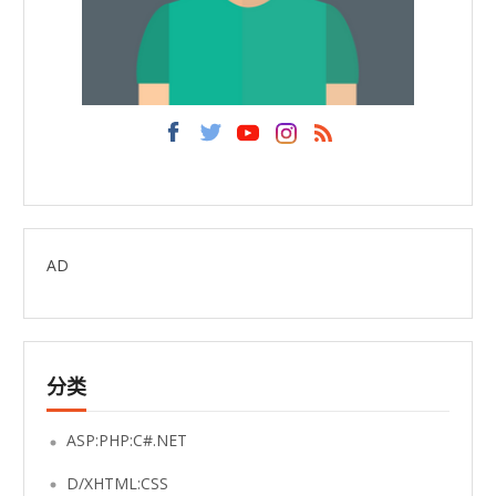
AD
分类
ASP:PHP:C#.NET
D/XHTML:CSS