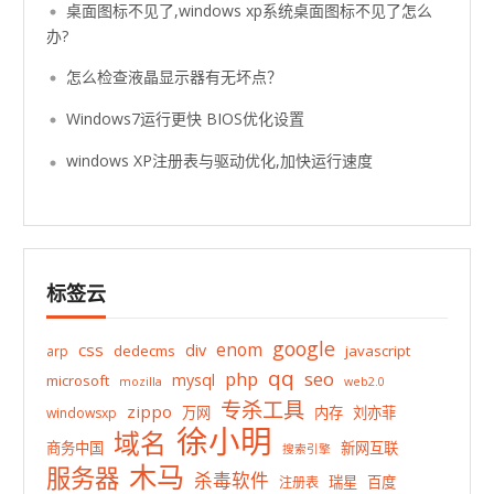
桌面图标不见了,windows xp系统桌面图标不见了怎么
办?
怎么检查液晶显示器有无坏点？
Windows7运行更快 BIOS优化设置
windows XP注册表与驱动优化,加快运行速度
标签云
google
enom
css
div
dedecms
javascript
arp
qq
php
seo
mysql
microsoft
mozilla
web2.0
专杀工具
zippo
万网
内存
刘亦菲
windowsxp
徐小明
域名
商务中国
新网互联
搜索引擎
木马
服务器
杀毒软件
瑞星
百度
注册表