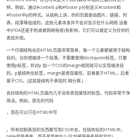
样。例如，通过#content p和#footer p分别定义#content和
#footer中p的样式。从结构上讲，你的页面是由图片、链接、列
表、段落等组成的，这些元素本身并不会对显示在什么网络 设备
中(PDA还是手机或者网络电视)有影响，它们可以被定义为任何的
表现外观。
一个仔细结构化的HTML页面非常简单，每一个元素都被用于结构
目的。当你想缩进一个段落，不需要使用blockquote标签，只要
使用p标签，并对p 加一个CSS的margin规则就可以实现缩进目
的。p是结构化标签，margin是表现属性，前者属于HTML，后者
属于CSS。(这就是结构于表现的 相分离.)
良好结构的HTML页面内几乎没有表现属性的标签。代码非常干净
简洁。例如，原先的代码
，现在可以只在HTML中写
，所有控制表现的东西都写到CSS中去，在结构化的HTML中，
table就是表格，而不是其他什么(比如被用来布局和定位)。