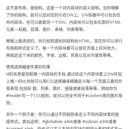
这不是布局，是结构。这是一个对内容块的语义说明。当你理解
了你的结构，就可以加对应的ID在DIV上。DIV容器中可以包含任
何内容块，也可以嵌套另一个DIV。内容块可以包含任意的HTML
元素—标题、段落、图片、表格、列表等等。
根据上面讲述的，你已经知道如何结构化HTML，现在你可以进行
布局和样式定义了。每一个内容块都可以放在页面上任何地方，
再指定这个块的颜色、字体、边框、背景以及对齐属性等等。
使用选择器是件美妙的事
id的名称是控制某一内容块的手段,通过给这个内容块套上DIV并加
上唯一的id,你就可以用CSS选择器来精确定义每一个页面元素的外
观表现,包括标 题、列表、图片、链接或者段落等等。例如你为
#header写一个CSS规则，就可以完全不同于#content里的图片规
则。
另外一个例子是：你可以通过不同规则来定义不同内容块里的链
接样式。类似这样：#globalnav a:link或者 #subnav a:link或者
#content a:link。你也可以定义不同内容块中相同元素的样式不一