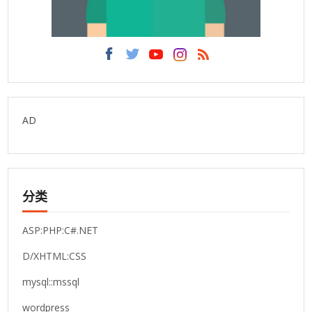
AD
分类
ASP:PHP:C#.NET
D/XHTML:CSS
mysql::mssql
wordpress