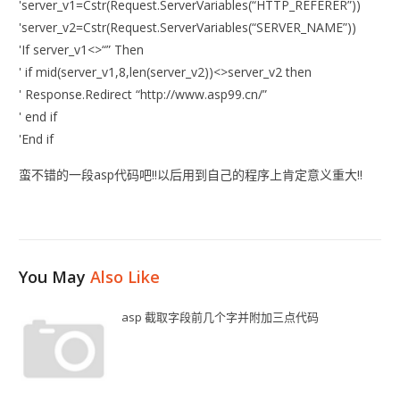
'server_v1=Cstr(Request.ServerVariables(“HTTP_REFERER”))
'server_v2=Cstr(Request.ServerVariables(“SERVER_NAME”))
'If server_v1<>“” Then
' if mid(server_v1,8,len(server_v2))<>server_v2 then
' Response.Redirect “http://www.asp99.cn/”
' end if
'End if
蛮不错的一段asp代码吧!!以后用到自己的程序上肯定意义重大!!
You May
Also Like
asp 截取字段前几个字并附加三点代码