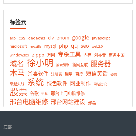
标签云
google
enom
css
div
dedecms
javascript
arp
qq
php
seo
mysql
microsoft
mozilla
web2.0
专杀工具
zippo
万网
内存
刘亦菲
商务中国
windowsxp
徐小明
域名
服务器
新网互联
搜索引擎
木马
短信笑话
杀毒软件
瑞星
百度
注册表
硬盘
系统
绿色软件
网业制作
穿越火线
网站建设
股票
谷歌
邢台上门电脑维修
资料
邢台电脑维修
邢台网站建设
邢磊
底部