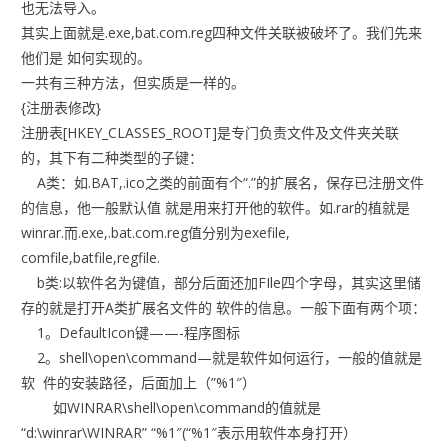
也无法导入。
其实上面就是.exe,bat.com.reg四种文件关联被破坏了。我们先来
他们是 如何实现的。
一共有三种方法，但实质是一样的。
{注册表修改}
注册表[HKEY_CLASSES_ROOT]是专门负责文件及文件夹关联
的，其下有二种类型的子键：
A类：如.BAT,.ico之类的前面有个“.”的扩展名，保存已注册文件
的信息，他一般默认值 就是用来打开他的软件。如.rar的植就是
winrar.而.exe,.bat.com.reg值分别为exefile,
comfile,batfile,regfile.
b类:以软件名为键值，部分后面还加FIle四个字母，其实这里储
存的就是打开A类扩展名文件的 软件的信息。一般下面有两个项：
1。DefaultIcon键——-程序图标
2。shell\open\command—就是软件如何运行，一般的值就是
软 件的安装路径，后面加上（”%1″）
如WINRAR\shell\open\command的值就是
“d:\winrar\WINRAR” “%1″(“%1″表示用软件本身打开）