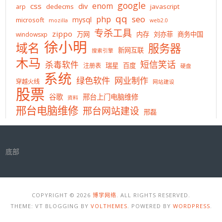
google
enom
css
div
dedecms
javascript
arp
qq
php
seo
mysql
microsoft
mozilla
web2.0
专杀工具
zippo
万网
内存
刘亦菲
商务中国
windowsxp
徐小明
域名
服务器
新网互联
搜索引擎
木马
短信笑话
杀毒软件
瑞星
百度
注册表
硬盘
系统
绿色软件
网业制作
穿越火线
网站建设
股票
谷歌
邢台上门电脑维修
资料
邢台电脑维修
邢台网站建设
邢磊
底部
COPYRIGHT © 2026
博学网络
. ALL RIGHTS RESERVED.
THEME: VT BLOGGING BY
VOLTHEMES
. POWERED BY
WORDPRESS
.