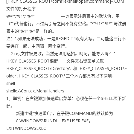
[HKEY_CLASSES_ROOT\comfile\shell\open\command]–.COM
文件的打开程序
@=”\”%1\” %*” —@表示注册表中的默认值，用
（””)代替也行，不过两引号之间不能有空格。”\”%1\” %*” 与注册
表中的”%1″ %*是一样的。
注：1.如果无法成功，一是REGEDIT4没有大写。二可能这三行不
要连在一起，中间隔一两个空行。
2.reg文件被更改，当然无法用这招。呵呵，能导入吗？？
HKEY_CLASSES_ROOT根键－－文件夹右键菜单关联
HKEY_CLASSES_ROOT\Directory\ 和 HKEY_CLASSES_ROOT\F
older ,HKEY_CLASSES_ROOT\*三个地方都具有以下两项，
shell—
shellex\ContextMenuHandlers
1。举例：在右键添加快速重启菜单：必须在任一个SHELL项下新
建。
新建主键“快速重启”，在子键COMMAND的默认值为
C:\WINDOWS\RUNDLL.EXE USER.EXE，
EXITWINDOWSEXEC