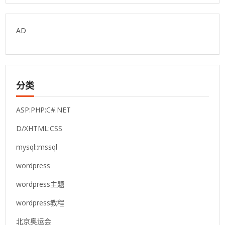
AD
分类
ASP:PHP:C#.NET
D/XHTML:CSS
mysql::mssql
wordpress
wordpress主题
wordpress教程
北京奥运会