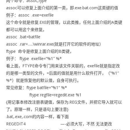
两个命令：assoc,fype
assoc可以修复上面介绍的第一类，即.exe.bat.com这类键的值
例子：assoc .exe=exefile
这个命令就是修复.EXE的管理，以此类推，任何上面介绍的A类键
都可以用这个来修复。
assoc .bat=batfile
assoc .rar=…..\winrar.exe(就是打开它的软件的地址）
ftype 命令是修复上面介绍的B类键，
例子： ftype exefile=”%1″ %*
看上面，FTYPE命令专门用来该文件关联的，exefile就是指定改
的是哪一类型的文件，=后面的值就是用什么软件打开，（”%1″
%*）就是恢复他的默认值，自身可执行。
常见修复：ftype batfile=”%1″ %*
ftype regfile=regedit.exe %1
{用记事本修改注册表键值，保存为.REG文件，并把它导入就可以
了。原理一样，只是语句上要注意}
.bat,.exe,.com的内容一样，看下面
REGEDIT4 —-必须大写，不然 无法更改