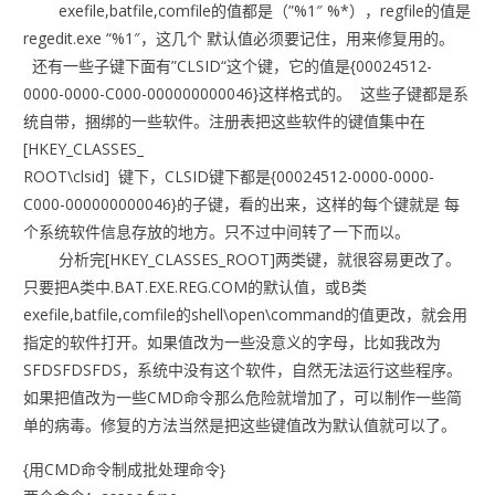
exefile,batfile,comfile的值都是（”%1″ %*），regfile的值是
regedit.exe “%1″，这几个 默认值必须要记住，用来修复用的。
还有一些子键下面有”CLSID“这个键，它的值是{00024512-
0000-0000-C000-000000000046}这样格式的。 这些子键都是系
统自带，捆绑的一些软件。注册表把这些软件的键值集中在
[HKEY_CLASSES_
ROOT\clsid] 键下，CLSID键下都是{00024512-0000-0000-
C000-000000000046}的子键，看的出来，这样的每个键就是 每
个系统软件信息存放的地方。只不过中间转了一下而以。
分析完[HKEY_CLASSES_ROOT]两类键，就很容易更改了。
只要把A类中.BAT.EXE.REG.COM的默认值，或B类
exefile,batfile,comfile的shell\open\command的值更改，就会用
指定的软件打开。如果值改为一些没意义的字母，比如我改为
SFDSFDSFDS，系统中没有这个软件，自然无法运行这些程序。
如果把值改为一些CMD命令那么危险就增加了，可以制作一些简
单的病毒。修复的方法当然是把这些键值改为默认值就可以了。
{用CMD命令制成批处理命令}