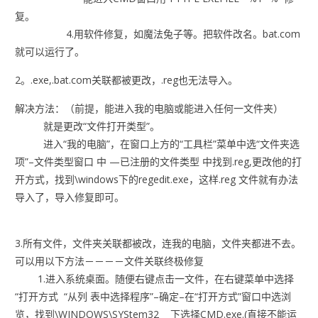
复。
4.用软件修复，如魔法兔子等。把软件改名。bat.com
就可以运行了。
2。.exe,.bat.com关联都被更改，.reg也无法导入。
解决方法：（前提，能进入我的电脑或能进入任何一文件夹）
就是更改“文件打开类型”。
进入“我的电脑”，在窗口上方的“工具栏”菜单中选“文件夹选
项”–文件类型窗口 中 —已注册的文件类型 中找到.reg,更改他的打
开方式，找到\windows下的regedit.exe，这样.reg 文件就有办法
导入了，导入修复即可。
3.所有文件，文件夹关联都被改，连我的电脑，文件夹都进不去。
可以用以下方法－－－－文件关联终极修复
1.进入系统桌面。随便右键点击一文件，在右键菜单中选择
“打开方式 “从列 表中选择程序”–确定–在“打开方式”窗口中选浏
览，找到\WINDOWS\SYStem32 下选择CMD.exe.(直接不能运