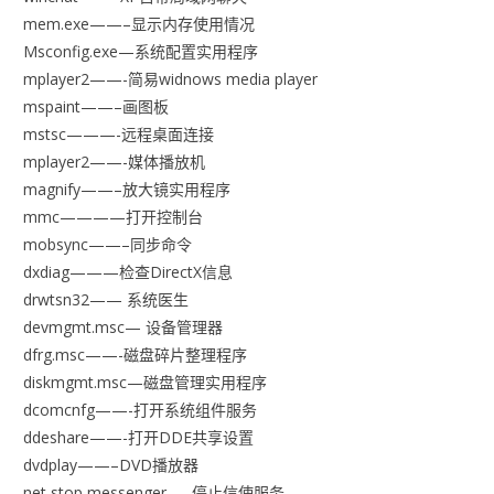
mem.exe——–显示内存使用情况
Msconfig.exe—系统配置实用程序
mplayer2——-简易widnows media player
mspaint——–画图板
mstsc———-远程桌面连接
mplayer2——-媒体播放机
magnify——–放大镜实用程序
mmc————打开控制台
mobsync——–同步命令
dxdiag———检查DirectX信息
drwtsn32—— 系统医生
devmgmt.msc— 设备管理器
dfrg.msc——-磁盘碎片整理程序
diskmgmt.msc—磁盘管理实用程序
dcomcnfg——-打开系统组件服务
ddeshare——-打开DDE共享设置
dvdplay——–DVD播放器
net stop messenger—–停止信使服务