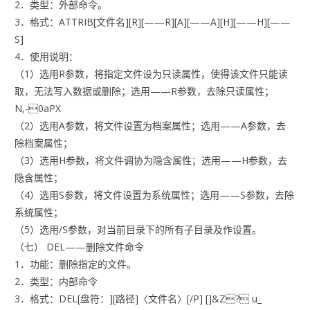
2．类型：外部命令。
3．格式：ATTRIB[文件名][R][——R][A][——A][H][——H][——
S]
4．使用说明：
（1）选用R参数，将指定文件设为只读属性，使得该文件只能读
取，无法写入数据或删除；选用——R参数，去除只读属性；
N,-0aPX
（2）选用A参数，将文件设置为档案属性；选用——A参数，去
除档案属性；
（3）选用H参数，将文件调协为隐含属性；选用——H参数，去
隐含属性；
（4）选用S参数，将文件设置为系统属性；选用——S参数，去除
系统属性；
（5）选用/S参数，对当前目录下的所有子目录及作设置。
（七） DEL——删除文件命令
1．功能：删除指定的文件。
2．类型：内部命令
3．格式：DEL[盘符：][路径]〈文件名〉[/P] []&Z? u_