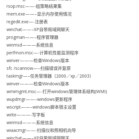
rsop.msc——-组策略结果集
mem.exe——–显示内存使用情况
regedit.exe—-注册表
winchat——–XP自带局域网聊天
progman——–程序管理器
winmsd———系统信息
perfmon.msc—-计算机性能监测程序
winver———检查Windows版本
sfc /scannow—–扫描错误并复原
taskmgr—–任务管理器（2000／xp／2003）
winver———检查Windows版本
wmimgmt.msc—-打开windows管理体系结构(WMI)
wupdmgr——–windows更新程序
wscript——–windows脚本宿主设置
write———-写字板
winmsd———系统信息
wiaacmgr——-扫描仪和照相机向导
winchat——–XP自带局域网聊天