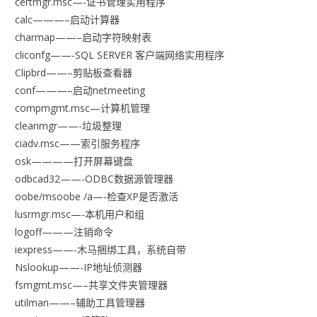
certmgr.msc—-证书管理实用程序
calc———–启动计算器
charmap——–启动字符映射表
cliconfg——-SQL SERVER 客户端网络实用程序
Clipbrd——–剪贴板查看器
conf———–启动netmeeting
compmgmt.msc—计算机管理
cleanmgr——-垃圾整理
ciadv.msc——索引服务程序
osk————打开屏幕键盘
odbcad32——-ODBC数据源管理器
oobe/msoobe /a—-检查XP是否激活
lusrmgr.msc—-本机用户和组
logoff———注销命令
iexpress——-木马捆绑工具，系统自带
Nslookup——-IP地址侦测器
fsmgmt.msc—–共享文件夹管理器
utilman——–辅助工具管理器