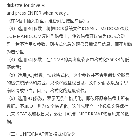
diskette for drive A;
and press ENTER when ready…
（在A驱中插入新盘，准备好后按回车键）。
（3）选用[/S]参数，将把DOS系统文件IO.SYS 、MSDOS.SYS及
COMMAND.COM复制到磁盘上，使该磁盘可以做为DOS启动
盘。若不选用/S参数，则格式化后的磙盘只能读写信息，而不能做
为启动盘；
（4）选用[/4]参数，在1.2MB的高密度软驱中格式化360KB的低
密度盘；
（5）选用[/Q]参数，快速格式化，这个参数并不会重新划分磁盘
的磁道貌岸然和扇区，只能将磁盘根目录、文件分配表以及引导
扇区清成空白，因此，格式化的速度较快。
（6）选用[/U]参数，表示无条件格式化，即破坏原来磁盘上所有
数据。不加/U，则为安全格式化，这时先建立一个镜象文件保存
原来的FAT表和根目录，必要时可用UNFORRMAT恢复原来的数
据。
（二）UNFORMAT恢复格式化命令