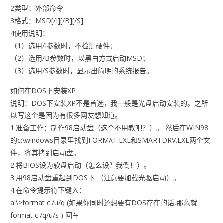
2类型：外部命令
3格式：MSD[/I][/B][/S]
4使用说明：
（1）选用/I参数时，不检测硬件；
（2）选用/B参数时，以黑白方式启动MSD；
（3）选用/S参数时，显示出简明的系统报告。
如何在DOS下安装XP
说明：DOS下安装XP不是首选，我一般是光盘启动安装的。之所
以写这个是因为有很多网友想知道。
1.准备工作：制作98启动盘（这个不用教吧？）。 然后在WIN98
的c:\windows目录里找到FORMAT.EXE和SMARTDRV.EXE两个文
件，将其拷到启动盘。
2.将BIOS设为软盘启动（怎么设？我倒！）。
3.用98启动盘重起到DOS下 （注意要加载光驱启动）。
4.在命令提示符下键入：
a:\>format c:/u/q (如果你同时还想要有DOS存在的话,那么就
format c:/q/u/s ) 回车