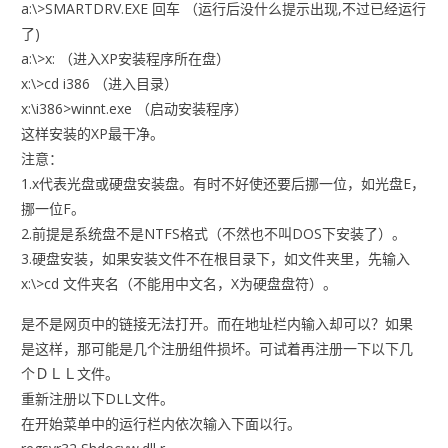
a:\>SMARTDRV.EXE 回车 （运行后没什么提示出现,不过已经运行
了)
a:\>x: （进入XP安装程序所在盘）
x:\>cd i386 （进入目录）
x:\i386>winnt.exe （启动安装程序）
这样安装的XP最干净。
注意：
1.x代表光盘或硬盘安装盘。有时不好使还要后挪一位，如光盘E，
挪一位F。
2.前提是系统盘不是NTFS格式（不然也不叫DOS下安装了）。
3.硬盘安装，如果安装文件不在根目录下，如文件夹里，先输入
x:\>cd 文件夹名（不能用中文名，X为硬盘盘符）。
是不是网页中的链接无法打开。而在地址栏内输入却可以？如果
是这样，那可能是几个注册组件损坏。可试着再注册一下以下几
个ＤＬＬ文件。
重新注册以下DLL文件。
在开始菜单中的运行栏内依次输入下面以行。