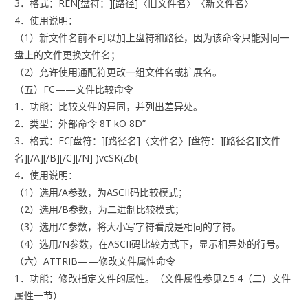
3．格式：REN[盘符：][路径]〈旧文件名〉〈新文件名〉
4．使用说明：
（1）新文件名前不可以加上盘符和路径，因为该命令只能对同一
盘上的文件更换文件名；
（2）允许使用通配符更改一组文件名或扩展名。
（五）FC——文件比较命令
1．功能：比较文件的异同，并列出差异处。
2．类型：外部命令 8T kO 8D”
3．格式：FC[盘符：][路径名]〈文件名〉[盘符：][路径名][文件
名][/A][/B][/C][/N] )vcSK(Zb{
4．使用说明：
（1）选用/A参数，为ASCII码比较模式；
（2）选用/B参数，为二进制比较模式；
（3）选用/C参数，将大小写字符看成是相同的字符。
（4）选用/N参数，在ASCII码比较方式下，显示相异处的行号。
（六）ATTRIB——修改文件属性命令
1．功能：修改指定文件的属性。（文件属性参见2.5.4（二）文件
属性一节）