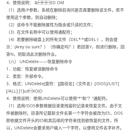
4．使用说明： &ED OM
（1）选用/P参数，系统在删除前询问是否真要删除该文件，若不
使用这个参数，则自动删除；
（2）该命令不能删除属性为隐含或只读的文件；
（3）在文件名称中可以使用通配符；
（4）若要删除磁盘上的所有文件（DEL*·*或DEL·），则会提
示：(Arey ou sure？）（你确定吗？）若回答Y，则进行删除，回
答N，则取消此次删除作业。
（八） UNDelete——恢复删除命令
1．功能：恢复被误删除命令
2．类型：外部命令。
3．格式：UNDelete[盘符：][路径名]〈文件名〉[/DOS]/LIST]
[/ALL] [1]uzXO(O
4．使用说明：使用UNDelete可以使用“*”和“？”通配符。
（1）选用/DOS参数根据目录里残留的记录来恢复文件。由于文
件被删除时，目录所记载斩文件名第一个字符会被改为E5，DOS
即依据文件开头的E5和其后续的字符来找到欲恢复的文件，所
以，UNDelete会要求用户输入一个字符，以便将文件名字补齐。