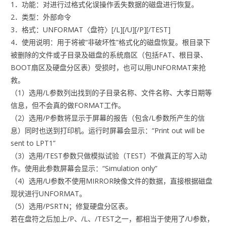
1．功能：对进行过格式化误操作丢失数据的磁盘进行恢复。
2．类型：外部命令
3．格式：UNFORMAT〈盘符〉[/L][/U][/P][/TEST]
4．使用说明：用于将被“非破坏性”格式化的磁盘恢复。根目录下
被删除的文件或子目录及磁盘的系统扇区（包括FAT、根目录、
BOOT扇区及硬盘分区表）受损时，也可以用UNFORMAT来抢
救。
（1）选用/L参数列出找到的子目录名称、文件名称、大孝日期等
信息，但不会真的做FORMAT工作。
（2）选用/P参数将显示于屏幕的报告（包含/L参数所产生的信
息）同时也送到打印机。运行时屏幕会显示：“Print out will be
sent to LPT1”
（3）选用/TEST参数只做模拟试验（TEST）不做真正的写入动
作。使用此参数屏幕会显示：“Simulation only”
（4）选用/U参数不使用MIRROR映像文件的数据，直接根据磁盘
现状进行UNFORMAT。
（5）选用/PSRTN；修复硬盘分区表。
若在盘符之后加上/P、/L、/TEST之一，都相当于使用了/U参数，