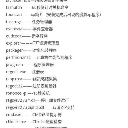
sfc /scannow—windows文件保护
tsshutdn——-60秒倒计时关机命令
tourstart——xp简介（安装完成后出现的漫游xp程序）
taskmgr——–任务管理器
eventvwr——-事件查看器
eudcedit——-造字程序
explorer——-打开资源管理器
packager——-对象包装程序
perfmon.msc—-计算机性能监测程序
progman——–程序管理器
regedit.exe—-注册表
rsop.msc——-组策略结果集
regedt32——-注册表编辑器
rononce -p —-15秒关机
regsvr32 /u *.dll—-停止dll文件运行
regsvr32 /u zipfldr.dll——取消ZIP支持
cmd.exe——–CMD命令提示符
chkdsk.exe—–Chkdsk磁盘检查