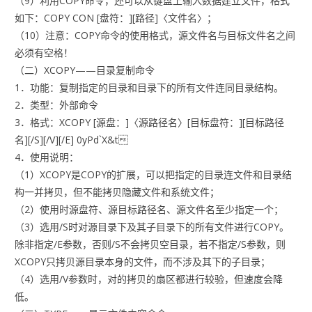
（9）利用COPY命令，还可以从键盘上输入数据建立文件，格式
如下：COPY CON [盘符：][路径]〈文件名〉；
（10）注意：COPY命令的使用格式，源文件名与目标文件名之间
必须有空格！
（二）XCOPY——目录复制命令
1．功能：复制指定的目录和目录下的所有文件连同目录结构。
2．类型：外部命令
3．格式：XCOPY [源盘：]〈源路径名〉[目标盘符：][目标路径
名][/S][/V][/E] 0yPd`X&t
4．使用说明：
（1）XCOPY是COPY的扩展，可以把指定的目录连文件和目录结
构一并拷贝，但不能拷贝隐藏文件和系统文件；
（2）使用时源盘符、源目标路径名、源文件名至少指定一个；
（3）选用/S时对源目录下及其子目录下的所有文件进行COPY。
除非指定/E参数，否则/S不会拷贝空目录，若不指定/S参数，则
XCOPY只拷贝源目录本身的文件，而不涉及其下的子目录；
（4）选用/V参数时，对的拷贝的扇区都进行较验，但速度会降
低。