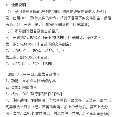
4．使用说明：
（1）子目录在删除前必须是空的，也就是说需要先进入该子目
录，使用DEL（删除文件的命令）将其子目录下的文件删空，然后
再退回到上一级目录，用RD命令删除该了目录本身；
（2）不能删除根目录和当前目录。
例：要求把C盘FOX子目录下的USER子目录删除，操作如下：
第一步：先将USER子目录下的文件删空；
C、＞DEL C：、FOX、USER、*。*
第二步，删除USER子目录。
C、＞RD Ｃ：、FOX、USER
（四）DIR——显示磁盘目录命令
1．功能：显示磁盘目录的内容。
2．类型：内部命令
3．格式：DIR [盘符][路径][/P][/W]
4． 使用说明：/P的使用；当欲查看的目录太多，无法在一屏显示
完屏幕会一直往上卷，不容易看清，加上/P参数后，屏幕上会分
面一次显示23行的文件信息，然后暂停，并提示；Press any key