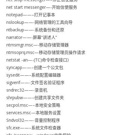
net start messenger—-开始信使服务
notepad——–打开记事本
nslookup——-网络管理的工具向导
ntbackup——-系统备份和还原
narrator——-屏幕“讲述人”
ntmsmgr.msc—-移动存储管理器
ntmsoprq.msc—移动存储管理员操作请求
netstat -an—-(TC)命令检查接口）
syncapp——–创建一个公文包
sysedit——–系统配置编辑器
sigverif——-文件签名验证程序
sndrec32——-录音机
shrpubw——–创建共享文件夹
secpol.msc—–本地安全策略
services.msc—本地服务设置
Sndvol32——-音量控制程序
sfc.exe——–系统文件检查器