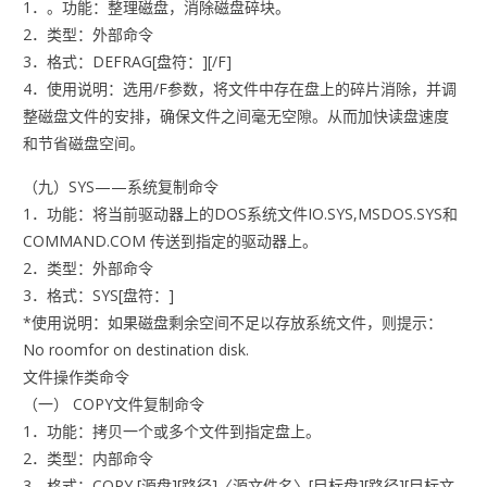
1．。功能：整理磁盘，消除磁盘碎块。
2．类型：外部命令
3．格式：DEFRAG[盘符：][/F]
4．使用说明：选用/F参数，将文件中存在盘上的碎片消除，并调
整磁盘文件的安排，确保文件之间毫无空隙。从而加快读盘速度
和节省磁盘空间。
（九）SYS——系统复制命令
1．功能：将当前驱动器上的DOS系统文件IO.SYS,MSDOS.SYS和
COMMAND.COM 传送到指定的驱动器上。
2．类型：外部命令
3．格式：SYS[盘符：]
*使用说明：如果磁盘剩余空间不足以存放系统文件，则提示：
No roomfor on destination disk.
文件操作类命令
（一） COPY文件复制命令
1．功能：拷贝一个或多个文件到指定盘上。
2．类型：内部命令
3．格式：COPY [源盘][路径]〈源文件名〉[目标盘][路径][目标文