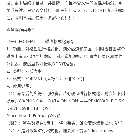
录、更下层的子目录一并删除，而且不管文件的属性为隐藏、系
统或只读，只要该文件位于删除的目录之下，DELTREE都一视同
仁，照删不误。使用时务必小心！！！
磁盘操作类命令
（一）FORMAT——磁盘格式化命令
1．功能：对磁盘进行格式化，划分磁道和扇区；同时检查出整个
磁盘上有无带缺陷的磁道，对坏道加注标记；建立目录区和文件
分配表，使磁盘作好接收DOS的准备。
2．类型：外部命令
3．格式：FORMAT〈盘符：〉[/S][/4][/Q]
4．使用说明：
（1）命令后的盘符不可缺省，若对硬盘进行格式化，则会如下列
提示：WARNING:ALL DATA ON NON ——REMOVABLE DISK
DRIVE C:WILL BE LOST ！
Proceed with Format (Y/N)？
（警告：所有数据在C盘上，将会丢失，确实要继续格式化吗？）
（2）若是对软盘进行格式化，则会如下提示：Insert mew