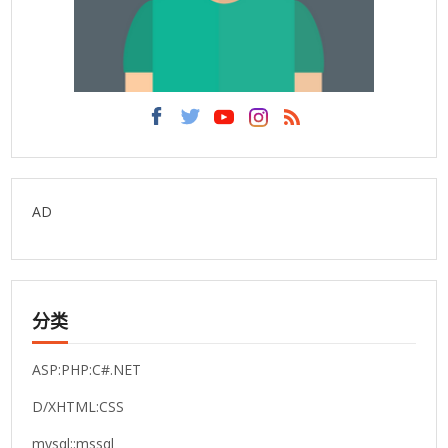
AD
分类
ASP:PHP:C#.NET
D/XHTML:CSS
mysql::mssql