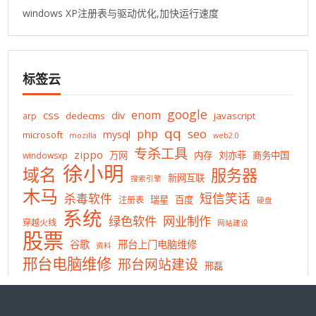
windows XP注册表与驱动优化,加快运行速度
标签云
google
enom
css
div
dedecms
javascript
arp
qq
php
seo
mysql
microsoft
mozilla
web2.0
专杀工具
zippo
万网
内存
刘亦菲
商务中国
windowsxp
徐小明
域名
服务器
新网互联
搜索引擎
木马
短信笑话
杀毒软件
瑞星
百度
注册表
硬盘
系统
绿色软件
网业制作
穿越火线
网站建设
股票
谷歌
邢台上门电脑维修
资料
邢台电脑维修
邢台网站建设
邢磊