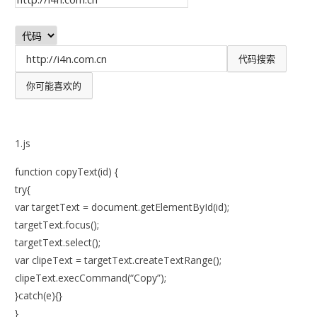
1.js
function copyText(id) {
try{
var targetText = document.getElementById(id);
targetText.focus();
targetText.select();
var clipeText = targetText.createTextRange();
clipeText.execCommand(“Copy”);
}catch(e){}
}