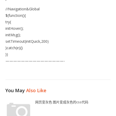
//Navigation&Global
$(function(){
try{
initHover();
initMsg();
setTimeout(initQuick,200)
}catch(e){}
})
———————————————-
You May
Also Like
网页变灰色 图片变成灰色的css代码